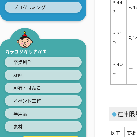
P.44
P.4
プログラミング
7
P.31
P.1
0
カテゴリからさがす
卒業制作
P.40
ー
9
版画
彫石・はんこ
イベント工作
在庫限
学用品
素材
図工
美術