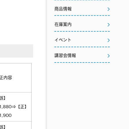
商品情報
在庫案内
イベント
講習会情報
正内容
誤】
1,880⇒【正】
1,900
誤】