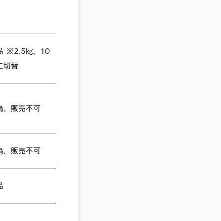
 ※2.5㎏、10
に切替
為、販売不可
為、販売不可
品