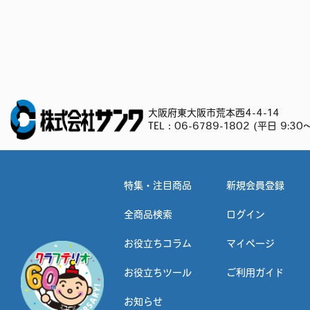
大阪府東大阪市荒本西4-4-14
TEL：
06-6789-1802
(平日 9:30～
特集・注目商品
新規会員登録
全商品検索
ログイン
お役立ちコラム
マイページ
お役立ちツール
ご利用ガイド
お知らせ