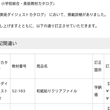
年度 小学校総合・美術教材カタログ」
度 美術ダイジェストカタログ」 において、掲載誤植がありました。
し上げますとともに、以下の通り訂正させていただきます。
記間違い
術カタ
訂正
教材番号
商品名
訂
グ
箇所
術ダイ
【
学納
ェスト
52-183
和紙貼りクリアファイル
￥
価
2
￥
【