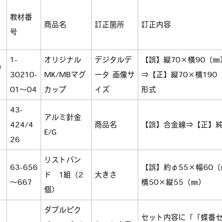
教材番
商品名
訂正箇所
訂正内容
号
1-
オリジナル
デジタルデ
【誤】縦70×横90（
9
30210-
MK/MBマグ
ータ 画像サ
⇒【正】縦70×横19
01～04
カップ
イズ
形式
43-
アルミ針金
424/4
商品名
【誤】合金線⇒【正】
E/G
26
リストバン
63-656
【誤】約φ55×幅60
ド 1組（2
大きさ
～667
横50×縦55（㎜）
個）
ダブルピク
5
セット内容に「「蝶番セ