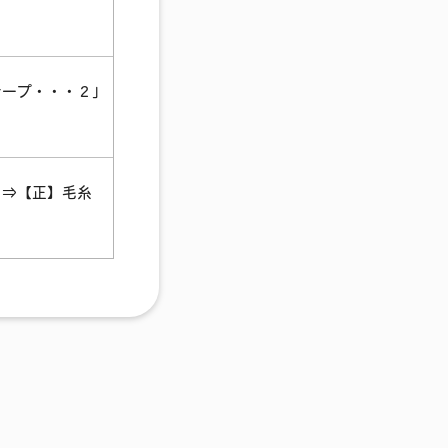
テープ・・・２」
１⇒【正】毛糸