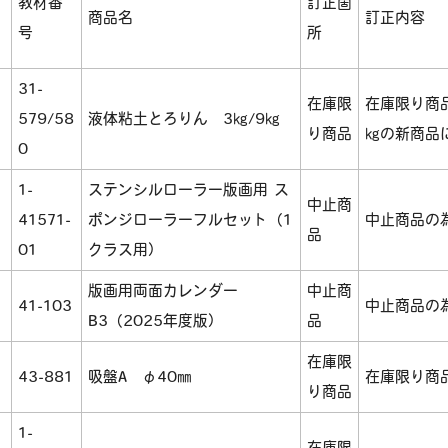
教材番
訂正箇
商品名
訂正内容
号
所
31-
在庫限
在庫限り商品
579/58
液体粘土とろりん 3㎏/9㎏
り商品
㎏の新商品
0
1-
ステンシルローラー版画用 ス
中止商
41571-
ポンジローラーフルセット（1
中止商品の
品
01
クラス用）
版画用両面カレンダー
中止商
41-103
中止商品の
B3（2025年度版）
品
在庫限
43-881
吸盤A φ40㎜
在庫限り商
り商品
1-
在庫限