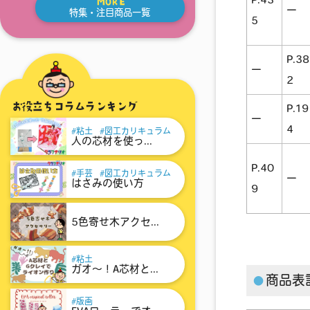
MORE
ー
特集・注目商品一覧
5
P.38
ー
2
お役立ちコラムランキング
P.19
ー
4
粘土
図工カリキュラム
人の芯材を使っ...
P.40
手芸
図工カリキュラム
ー
はさみの使い方
9
5色寄せ木アクセ...
粘土
ガオ～！A芯材と...
商品表
版画