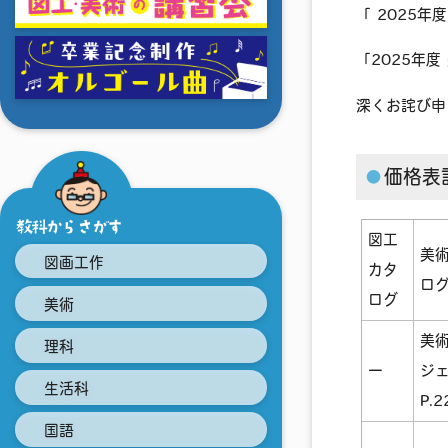
「 2025
「2025年
深くお詫び申
価格表
教科からさがす
図工
美
図画工作
カタ
ロ
ログ
美術
美
理科
ー
ジ
生活科
P.2
国語