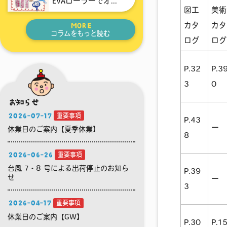
EVAローラーでオ...
図工
美術
カタ
カタ
MORE
コラムをもっと読む
ログ
ログ
P.32
P.3
3
0
お知らせ
2026-07-17
重要事項
P.43
ー
休業日のご案内【夏季休業】
8
2026-06-26
重要事項
台風 7・8 号による出荷停止のお知ら
P.39
せ
ー
3
2026-04-17
重要事項
休業日のご案内【GW】
P.30
P.1