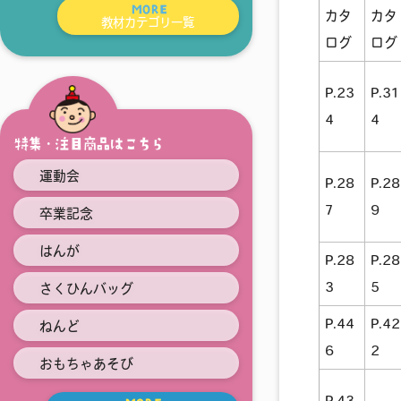
MORE
カタ
カタ
教材カテゴリ一覧
ログ
ログ
P.23
P.31
4
4
特集・注目商品はこちら
運動会
P.28
P.28
7
9
卒業記念
はんが
P.28
P.28
3
5
さくひんバッグ
P.44
P.42
ねんど
6
2
おもちゃあそび
P.43