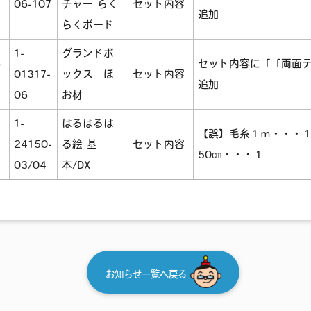
06-107
チャー らく
セット内容
追加
らくボード
1-
グランドボ
6
セット内容に「「両面
01317-
ックス ほ
セット内容
追加
06
お材
1-
はるはるは
【誤】毛糸１ｍ・・・
24150-
る絵 基
セット内容
50㎝・・・１
03/04
本/DX
お知らせ一覧へ戻る