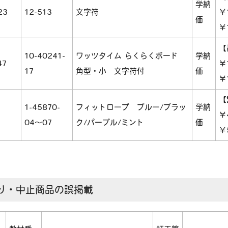
学納
23
12-513
文字符
￥
価
￥
【
10-40241-
ワッツタイム らくらくボード
学納
47
￥
17
角型・小 文字符付
価
￥
【
1-45870-
フィットロープ ブルー/ブラッ
学納
￥
04～07
ク/パープル/ミント
価
￥
り・中止商品の誤掲載