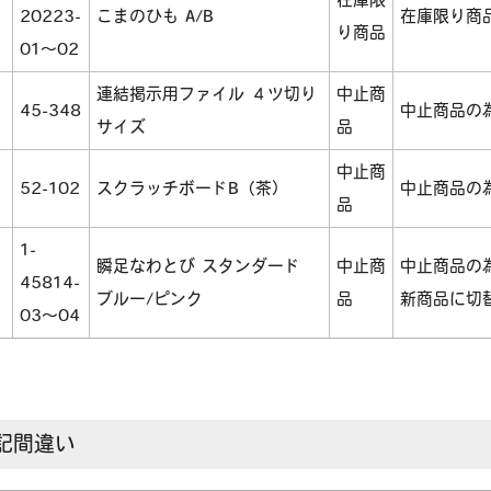
20223-
こまのひも A/B
在庫限り商
り商品
01～02
連結掲示用ファイル ４ツ切り
中止商
45-348
中止商品の
サイズ
品
中止商
52-102
スクラッチボードB（茶）
中止商品の
品
1-
瞬足なわとび スタンダード
中止商
中止商品の
45814-
ブルー/ピンク
品
新商品に切
03～04
記間違い