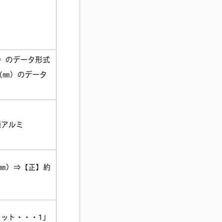
㎜）のデータ形式
0（㎜）のデータ
純アルミ
（㎜）⇒【正】約
ット・・・1」