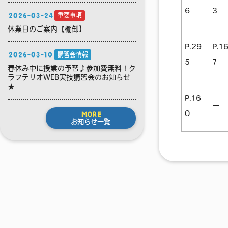
6
3
2026-03-24
重要事項
休業日のご案内【棚卸】
P.29
P.1
2026-03-10
講習会情報
5
7
春休み中に授業の予習♪参加費無料！ク
ラフテリオWEB実技講習会のお知らせ
★
P.16
ー
0
MORE
お知らせ一覧