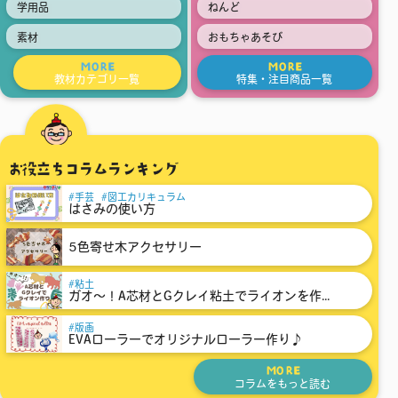
学用品
ねんど
素材
おもちゃあそび
MORE
MORE
教材カテゴリ一覧
特集・注目商品一覧
お役立ちコラムランキング
手芸
図工カリキュラム
はさみの使い方
5色寄せ木アクセサリー
粘土
ガオ～！A芯材とGクレイ粘土でライオンを作...
版画
EVAローラーでオリジナルローラー作り♪
MORE
コラムをもっと読む