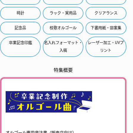
時計
ラック・実用品
クリアランス
記念品
校歌オルゴール
下書用紙・図案集
卒業記念印鑑
名入れフォーマット・
レーザー加工・UVプ
入稿
リント
特集概要
オルゴール専用発注書（販売店向け）