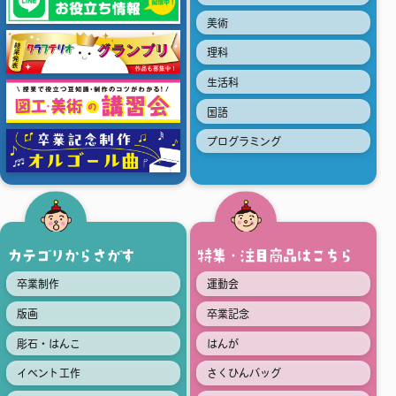
美術
理科
生活科
国語
プログラミング
カテゴリからさがす
特集・注目商品はこちら
卒業制作
運動会
版画
卒業記念
彫石・はんこ
はんが
イベント工作
さくひんバッグ