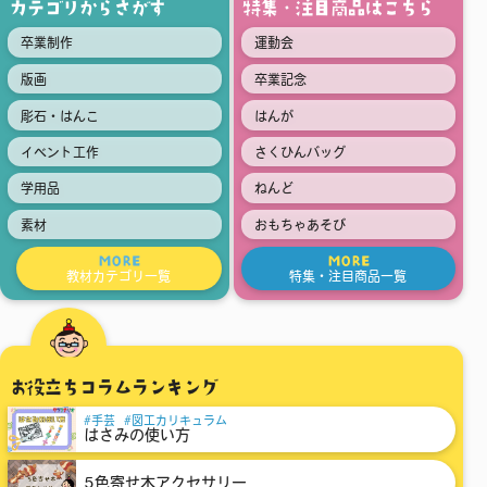
カテゴリからさがす
特集・注目商品はこちら
卒業制作
運動会
版画
卒業記念
彫石・はんこ
はんが
イベント工作
さくひんバッグ
学用品
ねんど
素材
おもちゃあそび
MORE
MORE
教材カテゴリ一覧
特集・注目商品一覧
お役立ちコラムランキング
手芸
図工カリキュラム
はさみの使い方
5色寄せ木アクセサリー