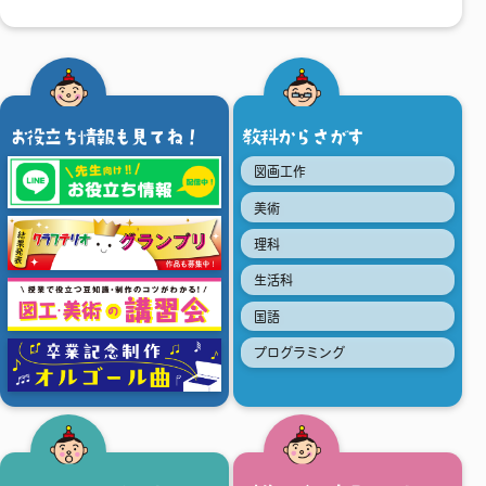
お役立ち情報も見てね！
教科からさがす
図画工作
美術
理科
生活科
国語
プログラミング