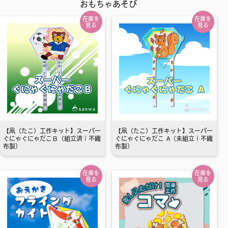
おもちゃあそび
在庫を
在庫を
見る
見る
【凧（たこ）工作キット】スーパー
【凧（たこ）工作キット】スーパー
ぐにゃぐにゃだこＢ（組立済｜不織
ぐにゃぐにゃだこ A（未組立｜不織
布製）
布製）
在庫を
在庫を
見る
見る