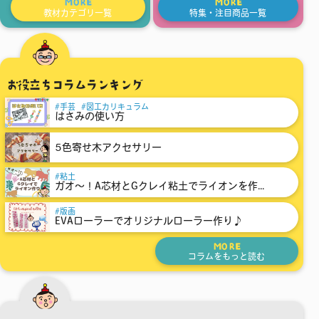
MORE
MORE
教材カテゴリ一覧
特集・注目商品一覧
お役立ちコラムランキング
手芸
図工カリキュラム
はさみの使い方
5色寄せ木アクセサリー
粘土
ガオ～！A芯材とGクレイ粘土でライオンを作...
版画
EVAローラーでオリジナルローラー作り♪
MORE
コラムをもっと読む