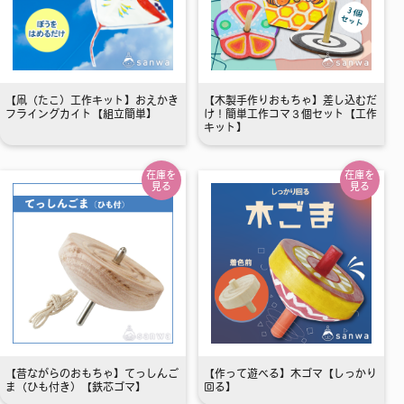
【凧（たこ）工作キット】おえかき
【木製手作りおもちゃ】差し込むだ
フライングカイト【組立簡単】
け！簡単工作コマ３個セット【工作
キット】
在庫を
在庫を
見る
見る
【昔ながらのおもちゃ】てっしんご
【作って遊べる】木ゴマ【しっかり
ま（ひも付き）【鉄芯ゴマ】
回る】