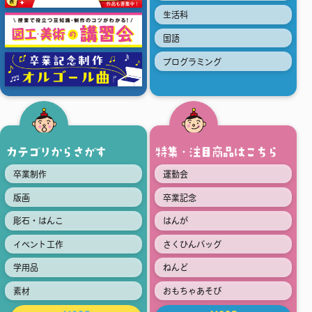
生活科
国語
プログラミング
カテゴリからさがす
特集・注目商品はこちら
卒業制作
運動会
版画
卒業記念
彫石・はんこ
はんが
イベント工作
さくひんバッグ
学用品
ねんど
素材
おもちゃあそび