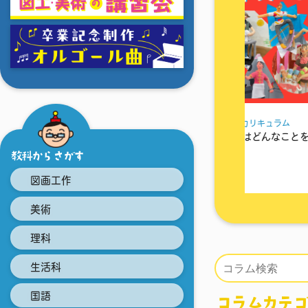
通年
粘土
カリキュラム
ゆっくりひっぱってのば
はどんなことをしているでしょうか？
らで...
教科からさがす
図画工作
美術
理科
生活科
国語
コラムカテゴ