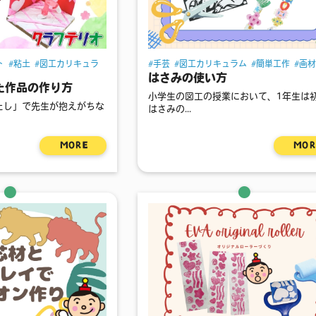
ト
粘土
図工カリキュラ
手芸
図工カリキュラム
簡単工作
画
はさみの使い方
た作品の作り方
小学生の図工の授業において、1年生は
たし」で先生が抱えがちな
はさみの...
MORE
MOR