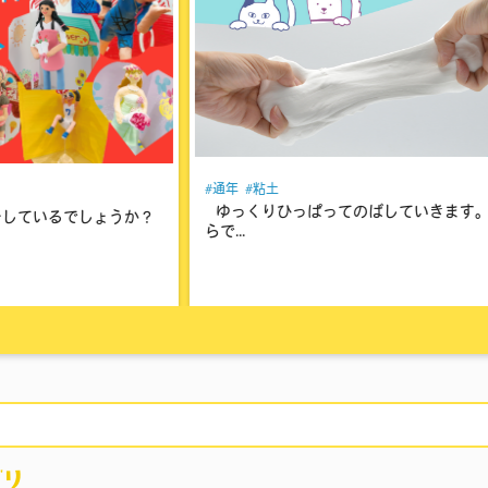
通年
粘土
していきます。 手のひ
超軽量紙粘土Kクレイを使う前の準備超
土Kクレ...
リ