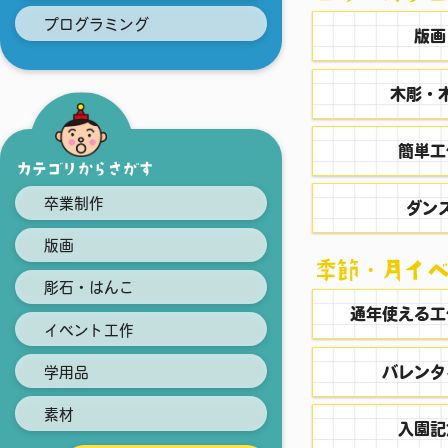
プログラミング
版画
木彫・
簡単工
カテゴリからさがす
卒業制作
ダン
版画
季節・⽉イベ
彫石・はんこ
通年使える工
イベント工作
バレンタ
学用品
素材
入園記