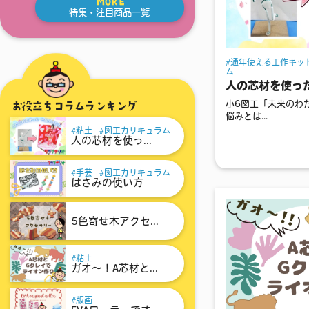
MORE
特集・注目商品一覧
通年使える工作キッ
ム
人の芯材を使っ
お役立ちコラムランキング
小6図工「未来のわ
悩みとは...
粘土
図工カリキュラム
人の芯材を使っ...
手芸
図工カリキュラム
はさみの使い方
5色寄せ木アクセ...
粘土
ガオ～！A芯材と...
版画