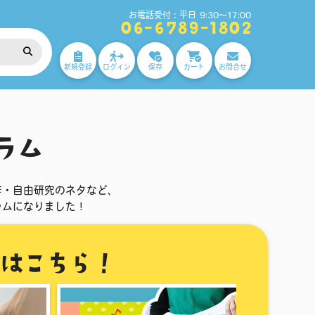
お電話受付：平日 9:30～17:00
06-6789-1802
新規登録
ログイン
保存
カート
お問合せ
！
ラム
作・自由研究のネタなど、
ラムになりました！
はこちら！