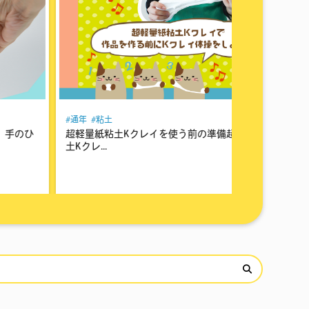
軽量紙粘
通年使える工作キット
自由研究
通年
粘土
中学校の美術の授業や夏休みの課題などで、「生
徒が...