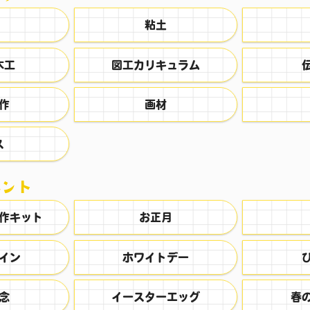
粘土
木工
図工カリキュラム
作
画材
ス
ント
作キット
お正月
イン
ホワイトデー
念
イースターエッグ
春