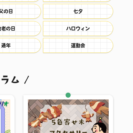
父の日
七夕
敬老の日
ハロウィン
通年
運動会
コラム