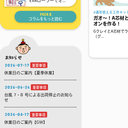
EVAローラーでオ...
通年使える工作キッ
MORE
ガオ～！A芯材
コラムをもっと読む
オンを作る！
GクレイとA芯材でラ
（グ...
お知らせ
2026-07-17
重要事項
休業日のご案内【夏季休業】
2026-06-26
重要事項
台風 7・8 号による出荷停止のお知ら
せ
2026-04-17
重要事項
休業日のご案内【GW】