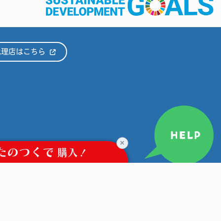
代理店はこちら
HELP
×
たのつくで
購入！
©CRAFTERIAUX.CO.JP