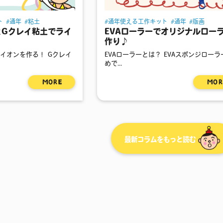
ト
通年
粘土
通年使える工作キット
通年
版画
とGクレイ粘土でライ
EVAローラーでオリジナルロー
作り♪
イオンを作る！ Gクレイ
EVAローラーとは？ EVAスポンジロー
めで...
MORE
MOR
最新コラムをもっと読む