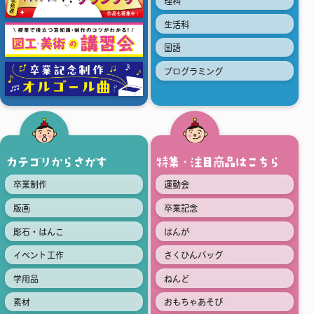
理科
生活科
国語
プログラミング
カテゴリからさがす
特集・注目商品はこちら
卒業制作
運動会
版画
卒業記念
彫石・はんこ
はんが
イベント工作
さくひんバッグ
学用品
ねんど
素材
おもちゃあそび