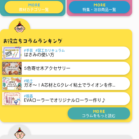
MORE
MORE
教材カテゴリ一覧
特集・注目商品一覧
お役立ちコラムランキング
手芸
図工カリキュラム
はさみの使い方
5色寄せ木アクセサリー
粘土
ガオ～！A芯材とGクレイ粘土でライオンを作...
版画
EVAローラーでオリジナルローラー作り♪
MORE
コラムをもっと読む