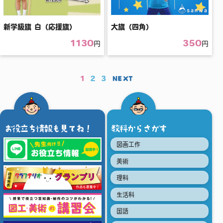
新学級旗 白（応援旗）
大旗（四角）
1130
350
円
円
1
2
3
NEXT
お役立ち情報も見てね！
教科からさがす
図画工作
美術
理科
生活科
国語