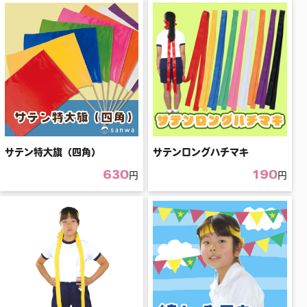
サテン特大旗（四角）
サテンロングハチマキ
630
190
円
円