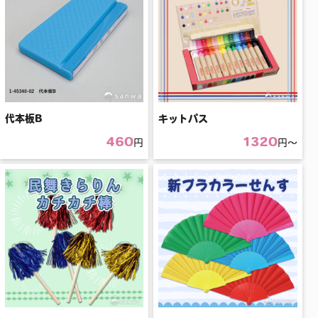
代本板B
キットパス
460
1320
円
円〜