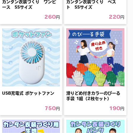
カンタン衣装づくり ワンピ
カンタン衣装づくり ベス
ース SSサイズ
ト SSサイズ
260
220
円
円
USB充電式 ポケットファン
滑りどめ付きカラーのびーる
手袋 1組（2枚セット）
750
190
円
円