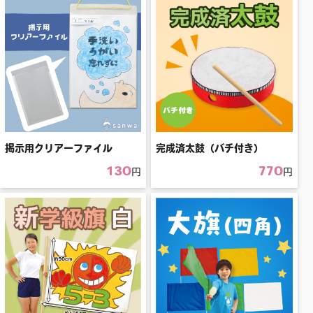
掲示用クリアーファイル
完成済太鼓（バチ付き）
130
770
円
円