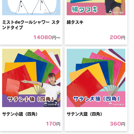
ミストdeクールシャワー スタ
綿タスキ
ンドタイプ
14080
200
円〜
円
サテン小旗（四角）
サテン大旗（四角）
170
360
円
円