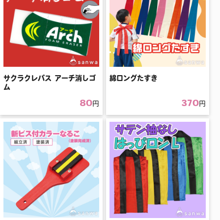
サクラクレパス アーチ消しゴ
綿ロングたすき
ム
80
370
円
円