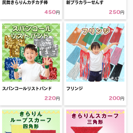
民舞きらりんカチカチ棒
新プラカラーせんす
450
250
円
円
スパンコールリストバンド
フリンジ
220
200
円
円