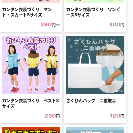
カンタン衣装づくり マン
カンタン衣装づくり ワンピ
ト・スカートSサイズ
ースSサイズ
390
300
円〜
円
カンタン衣装づくり ベストS
さくひんバッグ 二重取手
サイズ
230
120
円
円