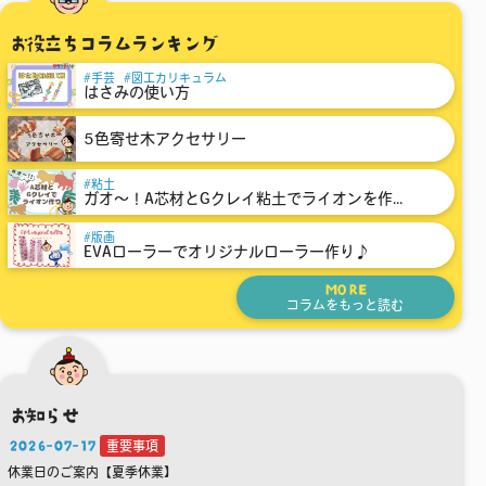
お役立ちコラムランキング
手芸
図工カリキュラム
はさみの使い方
5色寄せ木アクセサリー
粘土
ガオ～！A芯材とGクレイ粘土でライオンを作...
版画
EVAローラーでオリジナルローラー作り♪
MORE
コラムをもっと読む
お知らせ
2026-07-17
重要事項
休業日のご案内【夏季休業】