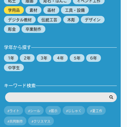
粘土
版画
彫石・はんこ
イベント工作
学用品
素材
画材
工具・設備
デジタル教材
伝統工芸
木彫
デザイン
彫金
卒業制作
学年から探す
1年
2年
3年
4年
5年
6年
中学生
キーワード検索
#ライト
#シール
#展示
#じしゃく
#夏工作
#共同制作
#クリスマス