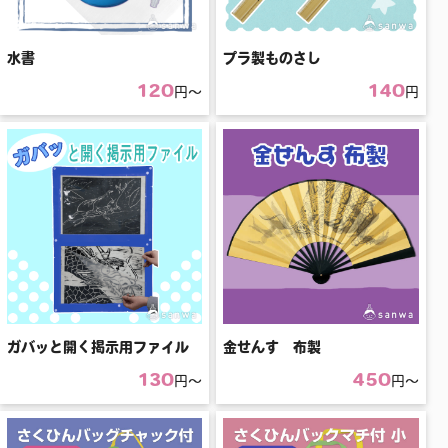
水書
プラ製ものさし
120
140
円〜
円
ガバッと開く掲示用ファイル
金せんす 布製
130
450
円〜
円〜