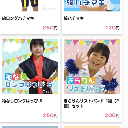
綿ロングハチマキ
綿ハチマキ
250
120
円
円
袖なしロングはっぴ S
きらりんリストバンド 1組（2
個）セット
250
200
円
円