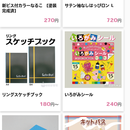
新ビス付カラーなるこ 【塗装
サテン袖なしはっぴロン L
完成済】
270
720
円
円
リングスケッチブック
いろがみシール
180
240
円〜
円