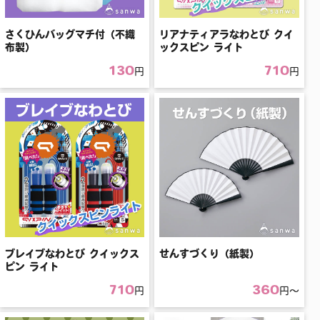
さくひんバッグマチ付（不織
リアナティアラなわとび クイ
布製）
ックスピン ライト
130
710
円
円
ブレイブなわとび クイックス
せんすづくり（紙製）
ピン ライト
710
360
円
円〜