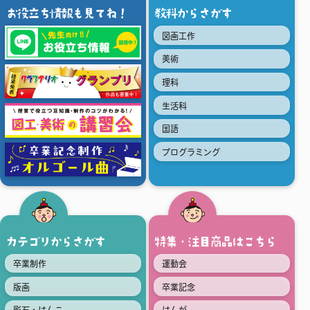
お役立ち情報も見てね！
教科からさがす
図画工作
美術
理科
生活科
国語
プログラミング
カテゴリからさがす
特集・注目商品はこちら
卒業制作
運動会
版画
卒業記念