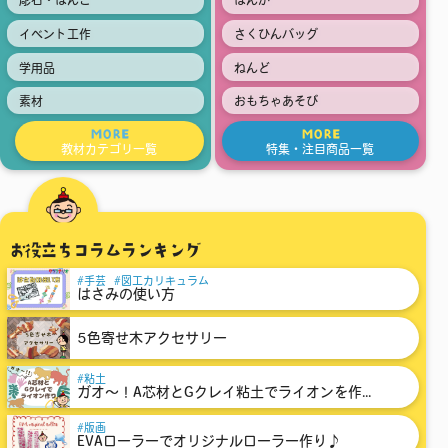
彫石・はんこ
はんが
イベント工作
さくひんバッグ
学用品
ねんど
素材
おもちゃあそび
MORE
MORE
教材カテゴリ一覧
特集・注目商品一覧
お役立ちコラムランキング
手芸
図工カリキュラム
はさみの使い方
5色寄せ木アクセサリー
粘土
ガオ～！A芯材とGクレイ粘土でライオンを作...
版画
EVAローラーでオリジナルローラー作り♪