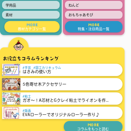
学用品
ねんど
素材
おもちゃあそび
MORE
MORE
教材カテゴリ一覧
特集・注目商品一覧
お役立ちコラムランキング
手芸
図工カリキュラム
はさみの使い方
5色寄せ木アクセサリー
粘土
ガオ～！A芯材とGクレイ粘土でライオンを作...
版画
EVAローラーでオリジナルローラー作り♪
MORE
コラムをもっと読む