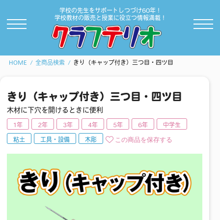
学校の先生をサポートしつづけ60年！
学校教材の販売と授業に役立つ情報満載！
HOME
全商品検索
きり（キャップ付き）三つ目・四ツ目
きり（キャップ付き）三つ目・四ツ目
木材に下穴を開けるときに便利
1年
2年
3年
4年
5年
6年
中学生
この商品を保存する
粘土
工具・設備
木彫