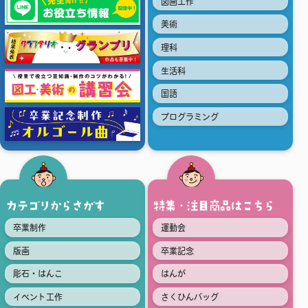
図画工作
美術
理科
生活科
国語
プログラミング
カテゴリからさがす
特集・注目商品はこちら
卒業制作
運動会
版画
卒業記念
彫石・はんこ
はんが
イベント工作
さくひんバッグ