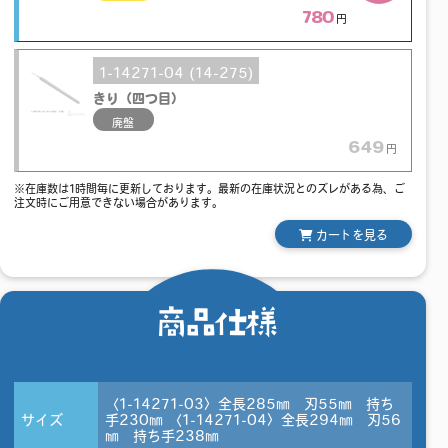
780
円
1-14271-04 (14-275)
きり（四つ目）
廃盤
649
円
※在庫数は1時間毎に更新しております。最新の在庫状況とのズレがある為、ご
注文時にご用意できない場合があります。
カートを見る
商品仕様
〈1-14271-03〉全長285㎜ 刃55㎜ 持ち
サイズ
手230㎜ 〈1-14271-04〉全長294㎜ 刃56
㎜ 持ち手238㎜