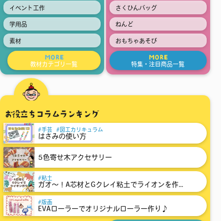
イベント工作
さくひんバッグ
学用品
ねんど
素材
おもちゃあそび
MORE
MORE
教材カテゴリ一覧
特集・注目商品一覧
お役立ちコラムランキング
手芸
図工カリキュラム
はさみの使い方
5色寄せ木アクセサリー
粘土
ガオ～！A芯材とGクレイ粘土でライオンを作...
版画
EVAローラーでオリジナルローラー作り♪