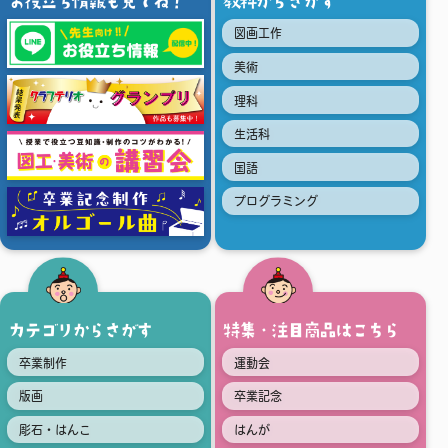
お役立ち情報も見てね！
教科からさがす
図画工作
美術
理科
生活科
国語
プログラミング
カテゴリからさがす
特集・注目商品はこちら
卒業制作
運動会
版画
卒業記念
彫石・はんこ
はんが