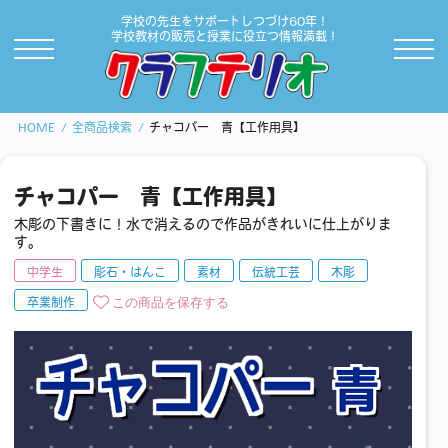
学校の先生をサポートしつづけ60年！
学校教材の販売と授業に役立つ情報満載！
HOME
全商品検索
チャコパー 青【工作用具】
チャコパー 青【工作用具】
木彫の下書きに！水で消えるので作品がきれいに仕上がりま
す。
中学生
彫石・はんこ
素材
伝統工芸
木彫
この商品を保存する
卒業制作