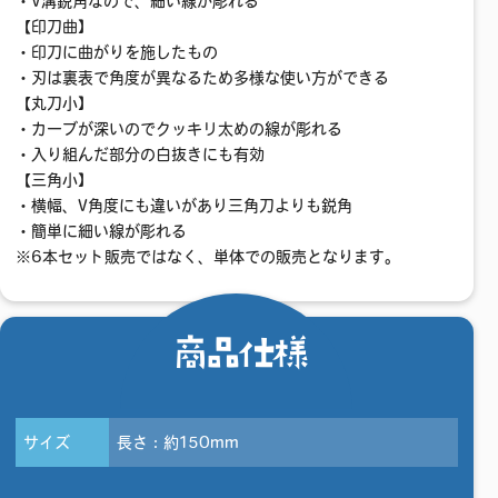
・V溝鋭角なので、細い線が彫れる
【印刀曲】
・印刀に曲がりを施したもの
・刃は裏表で角度が異なるため多様な使い方ができる
【丸刀小】
・カーブが深いのでクッキリ太めの線が彫れる
・入り組んだ部分の白抜きにも有効
【三角小】
・横幅、V角度にも違いがあり三角刀よりも鋭角
・簡単に細い線が彫れる
※6本セット販売ではなく、単体での販売となります。
商品仕様
サイズ
長さ：約150mm