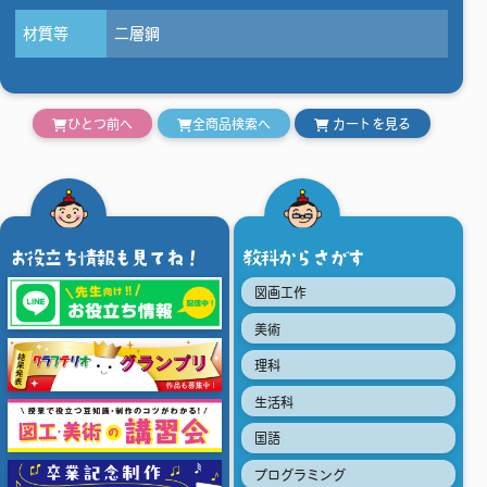
材質等
二層鋼
ひとつ前へ
全商品検索へ
カートを見る
お役立ち情報も見てね！
教科からさがす
図画工作
美術
理科
生活科
国語
プログラミング