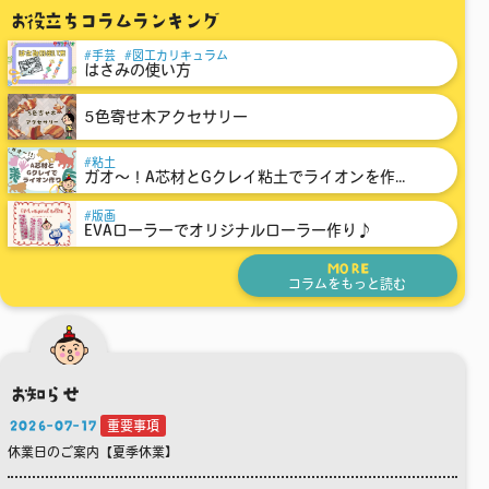
お役立ちコラムランキング
手芸
図工カリキュラム
はさみの使い方
5色寄せ木アクセサリー
粘土
ガオ～！A芯材とGクレイ粘土でライオンを作...
版画
EVAローラーでオリジナルローラー作り♪
MORE
コラムをもっと読む
お知らせ
2026-07-17
重要事項
休業日のご案内【夏季休業】