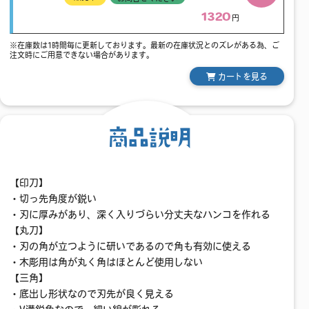
1320
円
※在庫数は1時間毎に更新しております。最新の在庫状況とのズレがある為、ご
注文時にご用意できない場合があります。
カートを見る
商品説明
【印刀】
・切っ先角度が鋭い
・刃に厚みがあり、深く入りづらい分丈夫なハンコを作れる
【丸刀】
・刃の角が立つように研いであるので角も有効に使える
・木彫用は角が丸く角はほとんど使用しない
【三角】
・底出し形状なので刃先が良く見える