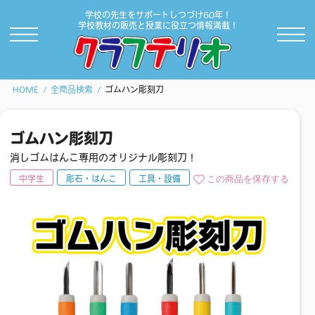
学校の先生をサポートしつづけ60年！
学校教材の販売と授業に役立つ情報満載！
HOME
全商品検索
ゴムハン彫刻刀
ゴムハン彫刻刀
消しゴムはんこ専用のオリジナル彫刻刀！
この商品を保存する
中学生
彫石・はんこ
工具・設備