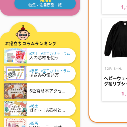
MORE
特集・注目商品一覧
1
お役立ちコラムランキング
粘土
図工カリキュラム
人の芯材を使っ...
全2色
S〜XL
手芸
図工カリキュラム
はさみの使い方
ヘビーウェ
グ袖リブシ
5色寄せ木アクセ...
1
粘土
ガオ～！A芯材と...
版画