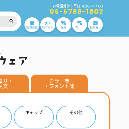
お電話受付：平日 9:30～17:00
06-6789-1802
新規登録
ログイン
保存
カート
お問合せ
に！
ウェア
積り・
カラー集
注文
・フォント集
キャップ
その他