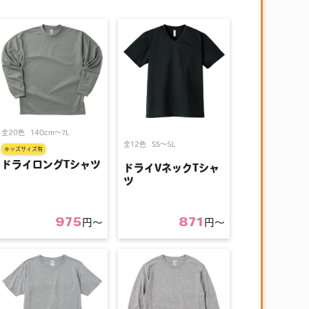
全20色
140cm〜7L
全12色
SS〜5L
キッズサイズ有
ドライロングTシャツ
ドライVネックTシャ
ツ
975
871
円〜
円〜