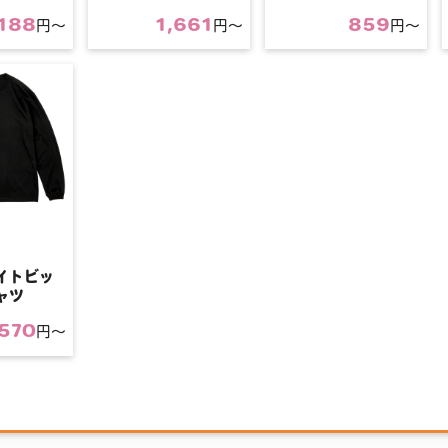
,188
1,661
859
円〜
円〜
円〜
イトビッ
ャツ
,570
円〜