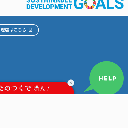
代理店はこちら
HELP
×
たのつくで
購入！
©CRAFTERIAUX.CO.JP