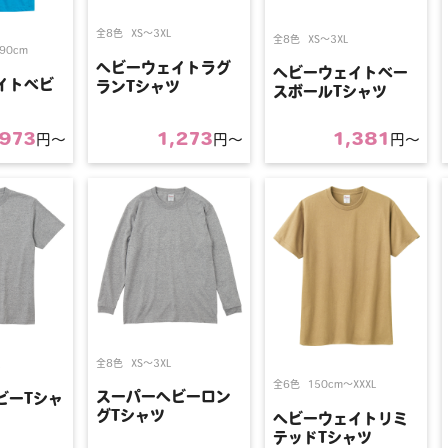
全8色
XS〜3XL
全8色
XS〜3XL
90cm
ヘビーウェイトラグ
ヘビーウェイトベー
イトベビ
ランTシャツ
スボールTシャツ
973
1,273
1,381
円〜
円〜
円〜
全8色
XS〜3XL
全6色
150cm〜XXXL
スーパーヘビーロン
ビーTシャ
グTシャツ
ヘビーウェイトリミ
テッドTシャツ