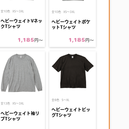
全10色
XS〜3XL
全10色
XS〜3XL
ヘビーウェイトVネッ
ヘビーウェイトポケ
クTシャツ
ットTシャツ
1,185
1,185
円〜
円〜
全8色
S〜XL
全13色
XS〜3XL
ヘビーウェイトビッ
ヘビーウェイト袖リ
グTシャツ
ブTシャツ