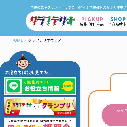
学校の先生をサポートしつづけ60年！
学校教材の販売と授業に
PICKUP
SHOP
特集･注目商品
全商品検索
HOME
クラフテリオウェア
お役立ち情報も見てね！
Tシャ