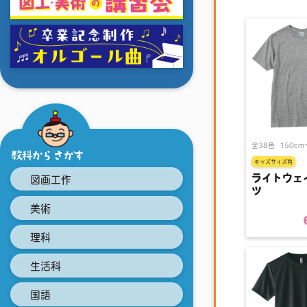
全38色
150cm
教科からさがす
キッズサイズ有
ライトウェ
図画工作
ツ
美術
理科
生活科
国語