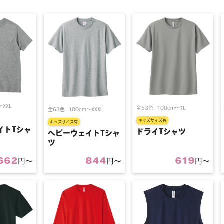
〜XXL
全53色
100cm〜7L
全63色
100cm〜XXXL
キッズサイズ有
キッズサイズ有
イトTシャ
ドライTシャツ
ヘビーウェイトTシャ
ツ
662
844
619
円〜
円〜
円〜