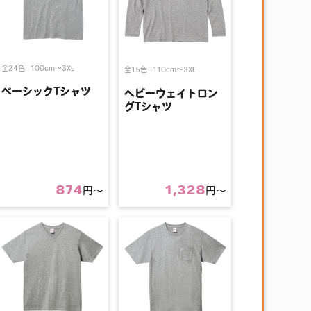
全24色
100cm〜3XL
全15色
110cm〜3XL
ベーシックTシャツ
ヘビーウェイトロン
グTシャツ
874
1,328
円〜
円〜