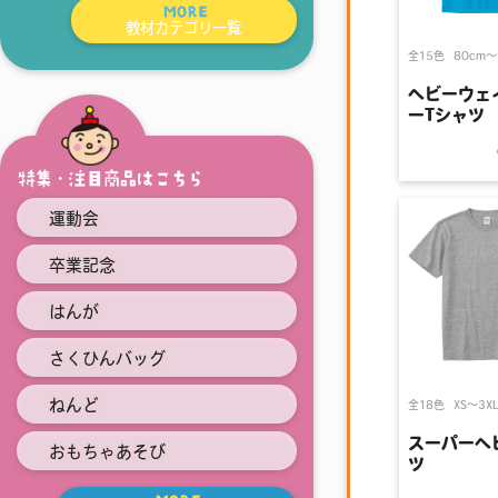
MORE
教材カテゴリ一覧
全15色
80cm〜
ヘビーウェ
ーTシャツ
特集・注目商品はこちら
運動会
卒業記念
はんが
さくひんバッグ
ねんど
全18色
XS〜3XL
スーパーヘ
おもちゃあそび
ツ