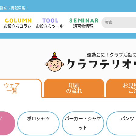
役立つ情報満載！
COLUMN
TOOL
SEMINAR
お役立ちコラム
お役立ちツール
講習会情報
運動会に！クラブ活動
クラフテリオ
ウェア
印刷
お見
一覧
の流れ
ご
ツ
ポロシャツ
パーカー・ジャケ
パンツ
ット