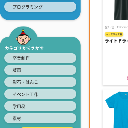
プログラミング
全15色
120cm
キッズサイズ有
ライトドラ
カテゴリからさがす
卒業制作
版画
彫石・はんこ
イベント工作
学用品
素材