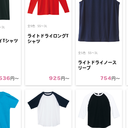
全9色
SS〜3L
〜3L
ライトドライロングT
イTシャツ
シャツ
全5色
SS〜3L
ライトドライノース
リーブ
536
925
754
円〜
円〜
円〜