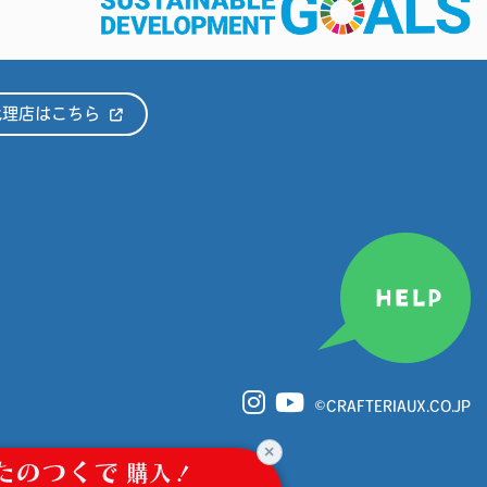
代理店はこちら
HELP
©CRAFTERIAUX.CO.JP
×
たのつくで
購入！