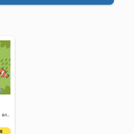
...
E