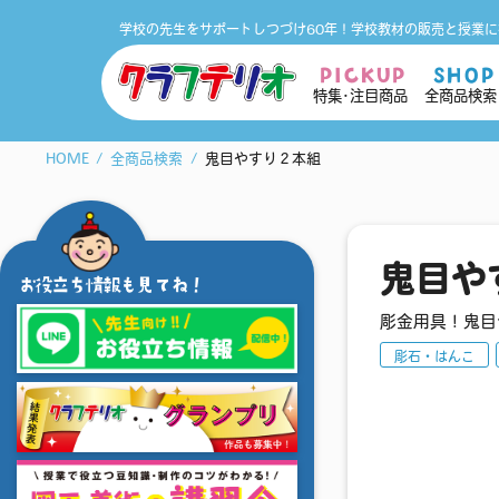
学校の先生をサポートしつづけ60年！
学校教材の販売と授業に
PICKUP
SHOP
特集･注目商品
全商品検索
HOME
全商品検索
鬼目やすり２本組
鬼目や
お役立ち情報も見てね！
彫金用具！鬼目
彫石・はんこ