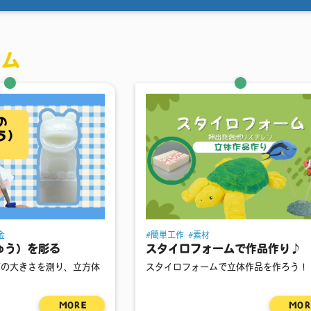
ラム
金
簡単工作
素材
ゅう）を彫る
スタイロフォームで作品作り♪
の大きさを測り、立方体
スタイロフォームで立体作品を作ろう！ &n
MORE
MOR