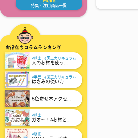
MORE
特集・注目商品一覧
お役立ちコラムランキング
粘土
図工カリキュラム
人の芯材を使っ...
手芸
図工カリキュラム
はさみの使い方
5色寄せ木アクセ...
粘土
ガオ～！A芯材と...
版画