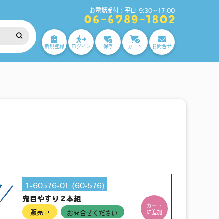
お電話受付：平日 9:30～17:00
06-6789-1802
新規登録
ログイン
保存
カート
お問合せ
1-60576-01 (60-576)
鬼目やすり２本組
カート
販売中
に追加
お問合せください