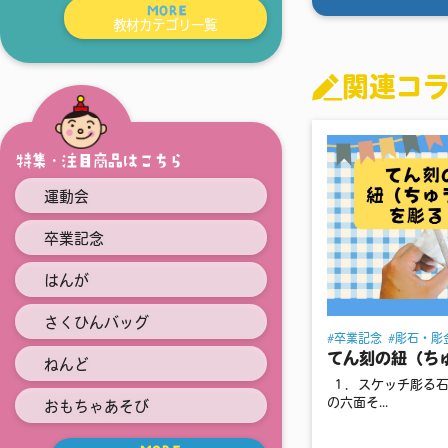
MORE
教材カテゴリ一覧
関連コ
特集・注目商品はこちら
運動会
卒業記念
はんが
さくひんバッグ
卒業記念
彫石・彫
てん刻の紐（ち
ねんど
１．スケッチ彫る石
の六面そ...
おもちゃあそび