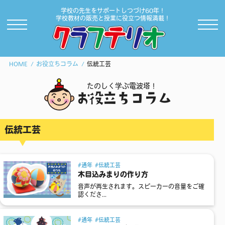
学校の先生をサポートしつづけ60年！
学校教材の販売と授業に役立つ情報満載！
HOME
お役立ちコラム
伝統工芸
たのしく学ぶ電波塔！
お役立ちコラム
伝統工芸
通年
伝統工芸
木目込みまりの作り方
音声が再生されます。スピーカーの音量をご確
認くださ...
通年
伝統工芸