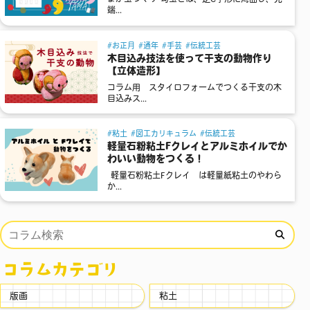
端...
お正月
通年
手芸
伝統工芸
木目込み技法を使って干支の動物作り
【立体造形】
コラム用 スタイロフォームでつくる干支の木
目込みス...
粘土
図工カリキュラム
伝統工芸
軽量石粉粘土Fクレイとアルミホイルでか
わいい動物をつくる！
軽量石粉粘土Fクレイ は軽量紙粘土のやわら
か...
コラムカテゴリ
版画
粘土