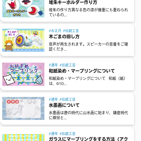
堆朱キーホルダー作り方
堆朱の作り方異なる色の漆が幾重にも重ねられ
ているの...
お正月
伝統工芸
木ごまの回し方
音声が再生されます。スピーカーの音量をご確
認くださ...
通年
伝統工芸
和紙染め・マーブリングについて
和紙染め・マーブリングについて 和紙（紙）
は、610...
通年
伝統工芸
水墨画について
水墨画は唐の時代に山水画に始まり、鎌倉時代
に禅宗と...
通年
伝統工芸
ガラスにマーブリングをする方法（アク