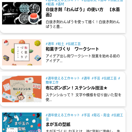
絵画
画材
白抜き剤「わんぱう」の使い方 【水墨
画】
白抜き剤わんぱうを使って描く！白抜き剤わん
ぱうと墨...
通年
粘土
伝統工芸
和菓子づくり ワークシート
アイデア出し用ワークシート授業を始める前の
アイデア...
通年使える工作キット
通年
手芸
伝統工芸
簡単工作
布にポンポン！ステンシル技法★
ステンシルって？ 文字や模様を切り抜いた型を
使...
通年使える工作キット
手芸
彫石・彫金
伝統工
芸
まが玉の型紙
まが玉づくり 勾玉とは、逆C字形に湾曲し、先