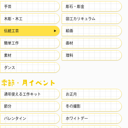
手芸
彫石・彫金
木彫・木工
図工カリキュラム
伝統工芸
絵画
簡単工作
画材
素材
理科
ダンス
季節・⽉イベント
通年使える工作キット
お正月
節分
冬の撮影
バレンタイン
ホワイトデー