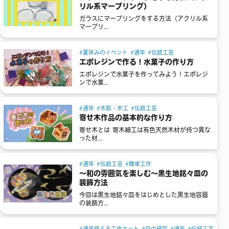
リル系マーブリング）
ガラスにマーブリングをする方法（アクリル系
マーブリ...
夏休みのイベント
通年
伝統工芸
エポレジンで作る！水菓子の作り方
エポレジンで水菓子を作ってみよう！エポレジ
ンで水菓...
通年
木彫・木工
伝統工芸
寄せ木作品の基本的な作り方
寄せ木とは 寄木細工は有色天然木材が持つ異な
った材...
通年
伝統工芸
簡単工作
～和の雰囲気を楽しむ～黒生地銘々皿の
装飾方法
今回は黒生地銘々皿をはじめとした黒生地容器
の装飾方...
通年使える工作キット
自由研究
通年
伝統工芸