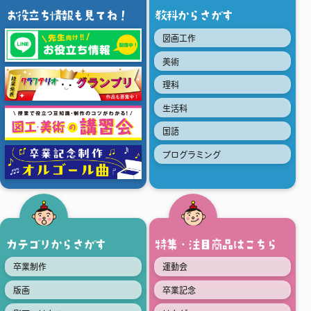
お役立ち情報も見てね！
教科からさがす
図画工作
美術
理科
生活科
国語
プログラミング
カテゴリからさがす
特集・注目商品はこちら
卒業制作
運動会
版画
卒業記念