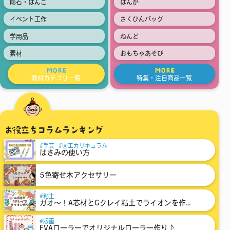
彫石・はんこ
はんが
イベント工作
さくひんバッグ
学用品
ねんど
素材
おもちゃあそび
MORE
MORE
教材カテゴリ一覧
特集・注目商品一覧
お役立ちコラムランキング
手芸
図工カリキュラム
はさみの使い方
5色寄せ木アクセサリー
粘土
ガオ～！A芯材とGクレイ粘土でライオンを作...
版画
EVAローラーでオリジナルローラー作り♪