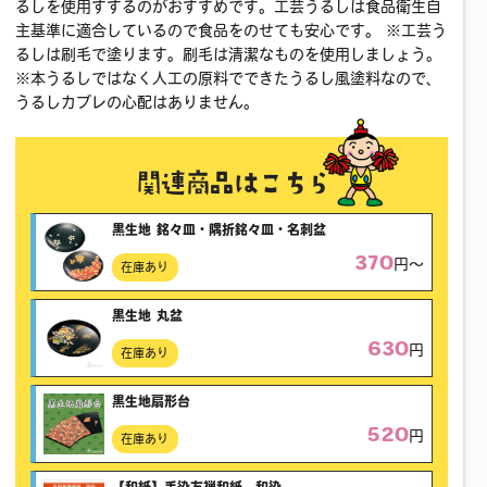
るしを使用すするのがおすすめです。工芸うるしは食品衛生自
主基準に適合しているので食品をのせても安心です。 ※工芸う
るしは刷毛で塗ります。刷毛は清潔なものを使用しましょう。
※本うるしではなく人工の原料でできたうるし風塗料なので、
うるしカブレの心配はありません。
関連商品はこちら
黒生地 銘々皿・隅折銘々皿・名刺盆
370
円〜
在庫あり
黒生地 丸盆
630
円
在庫あり
黒生地扇形台
520
円
在庫あり