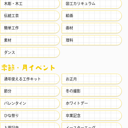
木彫・木工
図工カリキュラム
伝統工芸
絵画
簡単工作
画材
素材
理科
ダンス
季節・⽉イベント
通年使える工作キット
お正月
節分
冬の撮影
バレンタイン
ホワイトデー
ひな祭り
卒業記念
入園記念
イースターエッグ