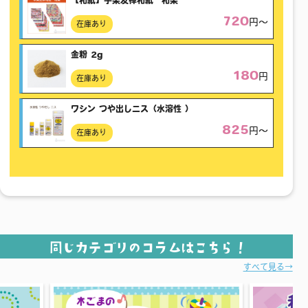
【和紙】手染友禅和紙 和染
720
円〜
在庫あり
金粉 2g
180
円
在庫あり
ワシン つや出しニス（水溶性 ）
825
円〜
在庫あり
同じカテゴリのコラムはこちら！
すべて見る→