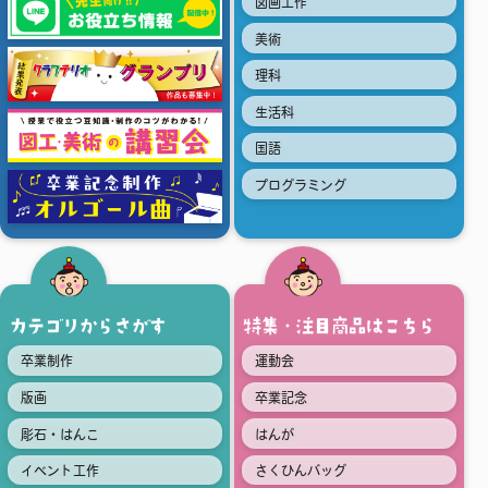
図画工作
美術
理科
生活科
国語
プログラミング
カテゴリからさがす
特集・注目商品はこちら
卒業制作
運動会
版画
卒業記念
彫石・はんこ
はんが
イベント工作
さくひんバッグ