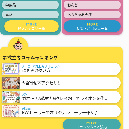
学用品
ねんど
素材
おもちゃあそび
MORE
MORE
教材カテゴリ一覧
特集・注目商品一覧
お役立ちコラムランキング
手芸
図工カリキュラム
はさみの使い方
5色寄せ木アクセサリー
粘土
ガオ～！A芯材とGクレイ粘土でライオンを作...
版画
EVAローラーでオリジナルローラー作り♪
MORE
コラムをもっと読む