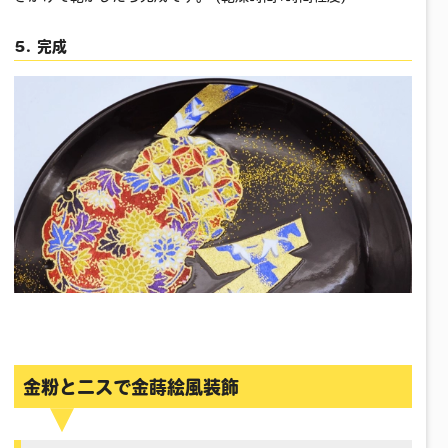
5. 完成
金粉とニスで金蒔絵風装飾