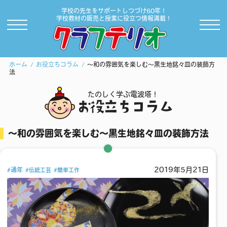
学校の先生をサポートしつづけ60年！
学校教材の販売と授業に役立つ情報満載！
ホーム
お役立ちコラム
～和の雰囲気を楽しむ～黒生地銘々皿の装飾方
法
たのしく学ぶ電波塔！
お役立ちコラム
～和の雰囲気を楽しむ～黒生地銘々皿の装飾方法
2019年5月21日
通年
伝統工芸
簡単工作