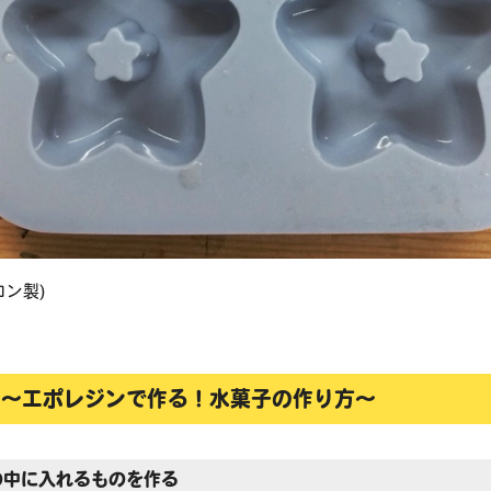
コン製)
 ～エポレジンで作る！水菓子の作り方～
の中に入れるものを作る