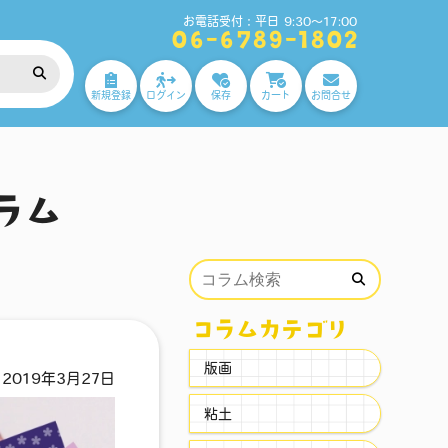
お電話受付：平日 9:30～17:00
06-6789-1802
新規登録
ログイン
保存
カート
お問合せ
！
ラム
コラムカテゴリ
版画
2019年3月27日
粘土