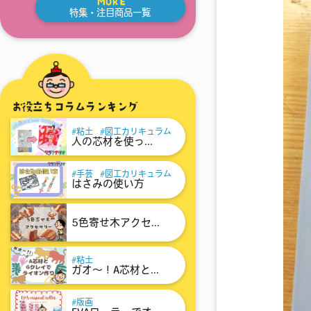
MORE
特集・注目商品一覧
お役立ちコラムランキング
粘土
図工カリキュラム
人の芯材を使っ...
手芸
図工カリキュラム
はさみの使い方
5色寄せ木アクセ...
粘土
ガオ～！A芯材と...
版画