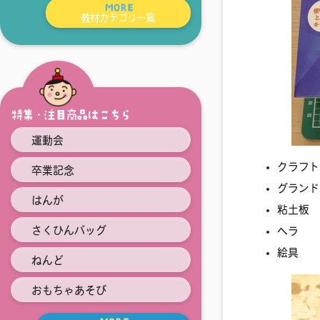
MORE
教材カテゴリ一覧
特集・注目商品はこちら
運動会
クラフ
卒業記念
グラン
はんが
粘土板
さくひんバッグ
ヘラ
絵具
ねんど
おもちゃあそび