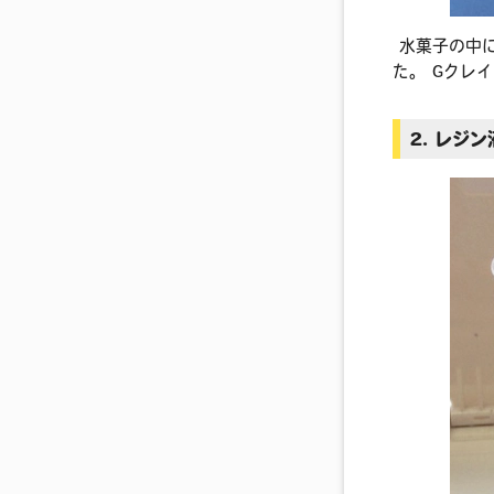
水菓子の中に
た。 Gクレ
2. レジ