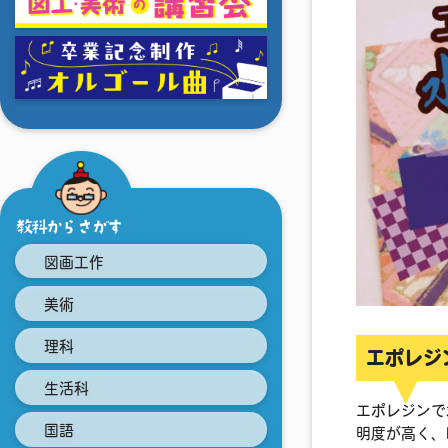
教科からさがす
図画工作
美術
理科
エポレジ
生活科
エポレジンで
国語
明度が高く、