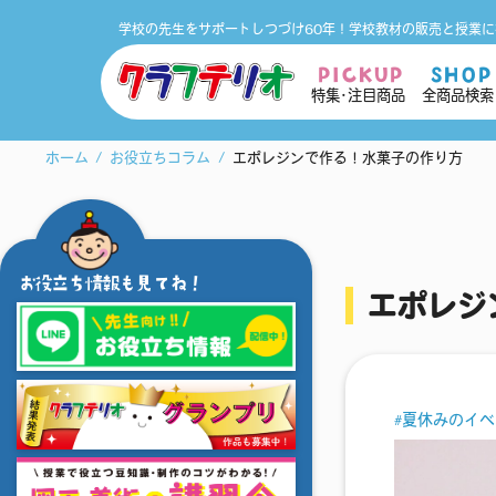
学校の先生をサポートしつづけ60年！
学校教材の販売と授業に
PICKUP
SHOP
特集･注目商品
全商品検索
ホーム
お役立ちコラム
エポレジンで作る！水菓子の作り方
お役立ち情報も見てね！
エポレジ
夏休みのイベ