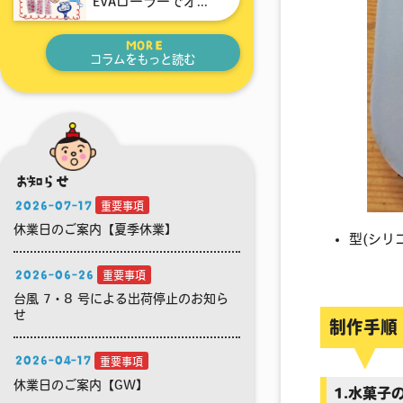
EVAローラーでオ...
MORE
コラムをもっと読む
お知らせ
2026-07-17
重要事項
休業日のご案内【夏季休業】
型(シリ
2026-06-26
重要事項
台風 7・8 号による出荷停止のお知ら
せ
制作手順
2026-04-17
重要事項
休業日のご案内【GW】
1.水菓子