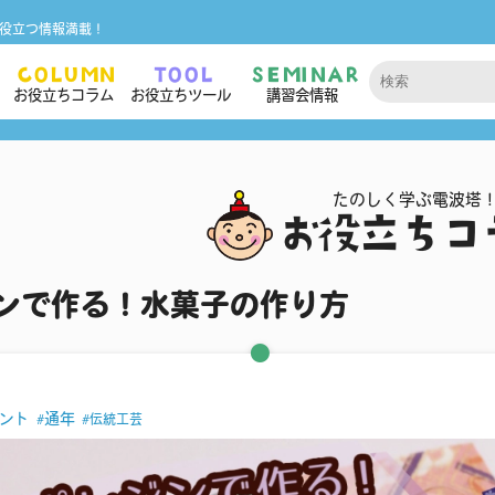
役立つ情報満載！
COLUMN
TOOL
SEMINAR
お役立ちコラム
お役立ちツール
講習会情報
たのしく学ぶ電波塔
お役立ちコ
ンで作る！水菓子の作り方
ント
通年
伝統工芸