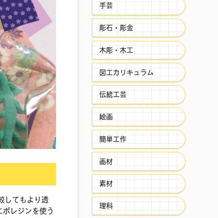
手芸
彫石・彫金
木彫・木工
図工カリキュラム
伝統工芸
絵画
簡単工作
画材
素材
較してもより透
理科
エポレジンを使う