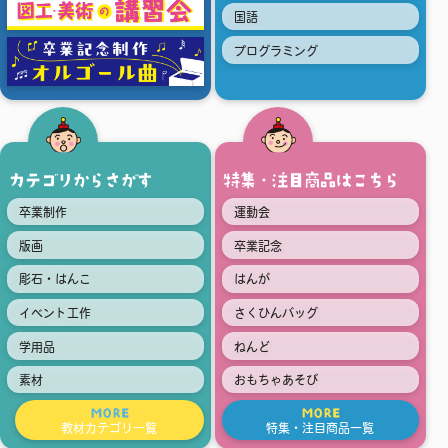
国語
プログラミング
カテゴリからさがす
特集・注目商品はこちら
卒業制作
運動会
版画
卒業記念
彫石・はんこ
はんが
イベント工作
さくひんバッグ
学用品
ねんど
素材
おもちゃあそび
MORE
MORE
教材カテゴリ一覧
特集・注目商品一覧