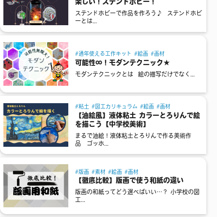
楽しい！ステンドホビー！
ステンドホビーで作品を作ろう♪ ステンドホビ
ーとは...
通年使える工作キット
絵画
画材
可能性∞！モダンテクニック★
モダンテクニックとは 絵の描写だけでなく...
粘土
図工カリキュラム
絵画
画材
【油絵風】液体粘土 カラーとろりんで絵
を描こう【中学校美術】
まるで油絵！液体粘土とろりんで作る美術作
品 ゴッホ...
版画
素材
絵画
画材
【徹底比較】版画で使う和紙の違い
版画の和紙ってどう選べばいい…？ 小学校の図
工...