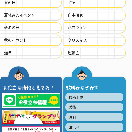
父の日
七夕
夏休みのイベント
自由研究
敬老の日
ハロウィン
秋のイベント
クリスマス
通年
運動会
お役立ち情報も見てね！
教科からさがす
図画工作
美術
理科
生活科