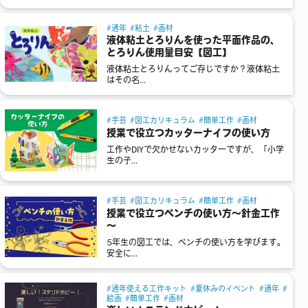
通年
粘土
画材
液体粘土とろりんを使った平面作品の、
とろりん使用量目安【図工】
液体粘土とろりんってご存じですか？液体粘土
はその名...
手芸
図工カリキュラム
簡単工作
画材
授業で役立つカッターナイフの使い方
工作やDIYで欠かせないカッターですが、「小学
生の子...
手芸
図工カリキュラム
簡単工作
画材
授業で役立つペンチの使い方～針金工作
～
5年生の図工では、ペンチの使い方を学びます。
安全に...
通年使える工作キット
夏休みのイベント
通年
絵画
簡単工作
画材