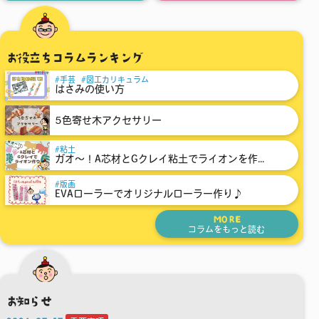
お役立ちコラムランキング
手芸
図工カリキュラム
はさみの使い方
5色寄せ木アクセサリー
粘土
ガオ～！A芯材とGクレイ粘土でライオンを作...
版画
EVAローラーでオリジナルローラー作り♪
MORE
コラムをもっと読む
お知らせ