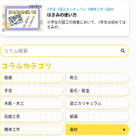
手芸
図工カリキュラム
簡単工作
画材
はさみの使い方
小学生の図工の授業において、1年生は初めては
さみの...
コラムカテゴリ
版画
粘土
手芸
彫石・彫金
木彫・木工
図工カリキュラム
伝統工芸
絵画
簡単工作
画材