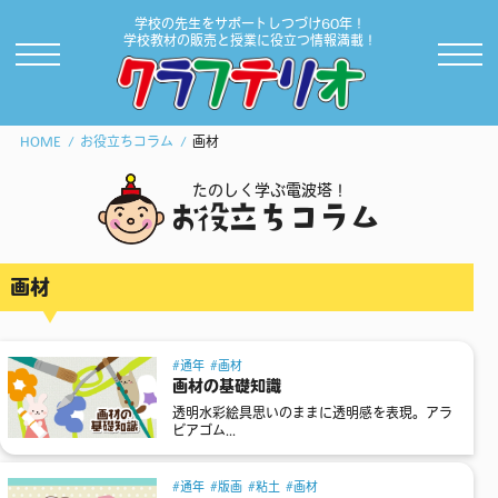
学校の先生をサポートしつづけ60年！
学校教材の販売と授業に役立つ情報満載！
HOME
お役立ちコラム
画材
たのしく学ぶ電波塔！
お役立ちコラム
画材
通年
画材
画材の基礎知識
透明水彩絵具思いのままに透明感を表現。アラ
ビアゴム...
通年
版画
粘土
画材