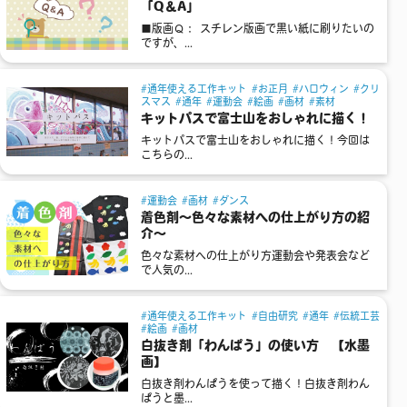
「Q＆A」
■版画Ｑ： スチレン版画で黒い紙に刷りたいの
ですが、...
通年使える工作キット
お正月
ハロウィン
クリ
スマス
通年
運動会
絵画
画材
素材
キットパスで富士山をおしゃれに描く！
キットパスで富士山をおしゃれに描く！今回は
こちらの...
運動会
画材
ダンス
着色剤～色々な素材への仕上がり方の紹
介～
色々な素材への仕上がり方運動会や発表会など
で人気の...
通年使える工作キット
自由研究
通年
伝統工芸
絵画
画材
白抜き剤「わんぱう」の使い方 【水墨
画】
白抜き剤わんぱうを使って描く！白抜き剤わん
ぱうと墨...