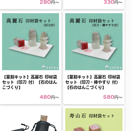
280
330
円〜
円〜
【篆刻キット】高麗石 印材袋
【篆刻キット】高麗石 印材袋
セット（印刀 付）【石のはん
セット（印刀・棒やすり 付）
こづくり】
【石のはんこづくり】
480
580
円〜
円〜