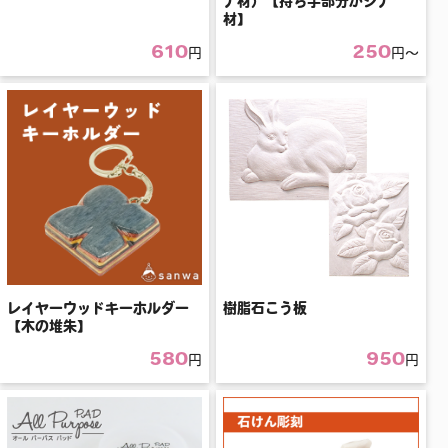
ナ材）【持ち手部分がシナ
材】
610
250
円
円〜
レイヤーウッドキーホルダー
樹脂石こう板
【木の堆朱】
580
950
円
円