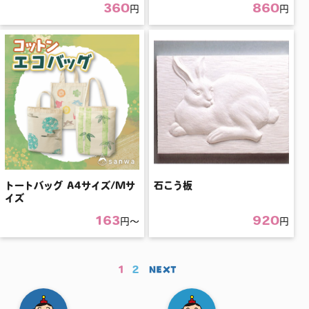
360
860
円
円
トートバッグ A4サイズ/Mサ
石こう板
イズ
163
920
円〜
円
1
2
NEXT