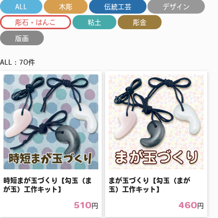
ALL
木彫
伝統工芸
デザイン
彫石・はんこ
粘土
彫金
版画
ALL：70件
時短まが玉づくり【勾玉（ま
まが玉づくり【勾玉（まが
が玉）工作キット】
玉）工作キット】
510
460
円
円