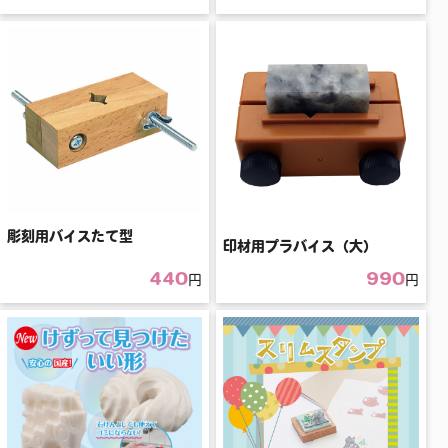
彫刻用バイスたて型
印材用プラバイス（大）
440
990
円
円