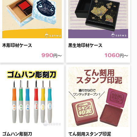
木彫印材ケース
黒生地印材ケース
990
1060
円〜
円〜
ゴムハン彫刻刀
てん刻用スタンプ印泥