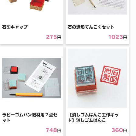
石印キャップ
石の造形てんこくセット
275
1023
円
円
ラビーゴムハン教材用７点セ
【消しゴムはんこ工作キッ
ット
ト】消しゴムはんこ
748
360
円
円