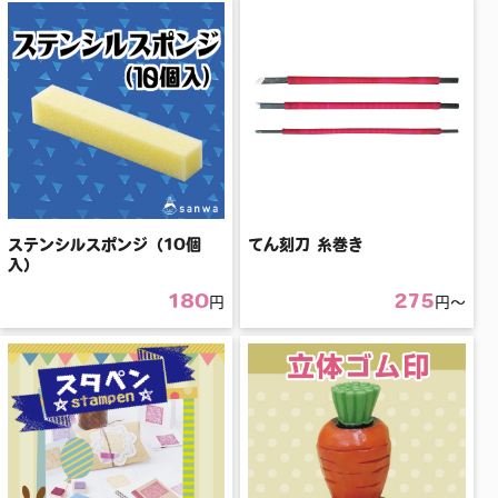
ステンシルスポンジ（10個
てん刻刀 糸巻き
入）
180
275
円
円〜