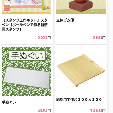
【スタンプ工作キット】スタ
立体ゴム印
ペン【ボールペンで作る新感
覚スタンプ】
220
260
円
円
彫刻用工作台３００×３００
手ぬぐい
300
1350
円
円