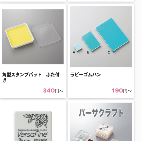
角型スタンプパット ふた付
ラビーゴムハン
き
340
190
円〜
円〜