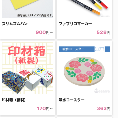
スリムゴムハン
ファブリコマーカー
900
528
円〜
円
印材箱（紙製）
吸水コースター
170
363
円〜
円