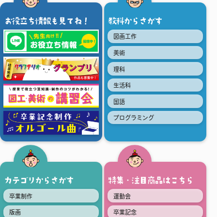
お役立ち情報も見てね！
教科からさがす
図画工作
美術
理科
生活科
国語
プログラミング
カテゴリからさがす
特集・注目商品はこちら
卒業制作
運動会
版画
卒業記念