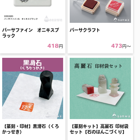
バーサファイン オニキスブ
バーサクラフト
ラック
418
473
円
円〜
【篆刻・印材】黒滑石（くろ
【篆刻キット】高麗石 印材袋
かっせき）
セット【石のはんこづくり】