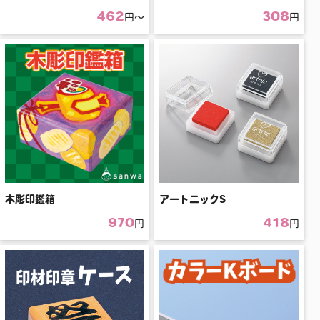
462
308
円〜
円
木彫印鑑箱
アートニックS
970
418
円
円