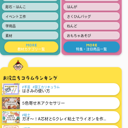
彫石・はんこ
はんが
イベント工作
さくひんバッグ
学用品
ねんど
素材
おもちゃあそび
MORE
MORE
教材カテゴリ一覧
特集・注目商品一覧
お役立ちコラムランキング
手芸
図工カリキュラム
はさみの使い方
5色寄せ木アクセサリー
粘土
ガオ～！A芯材とGクレイ粘土でライオンを作...