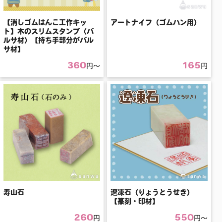
【消しゴムはんこ工作キッ
アートナイフ（ゴムハン用）
ト】木のスリムスタンプ（バ
ルサ材）【持ち手部分がバル
サ材】
360
165
円〜
円
寿山石
遼凍石（りょうとうせき）
【篆刻・印材】
260
550
円
円〜