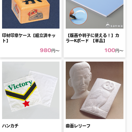
印材印章ケース【組立済キッ
【版画や判子に使える！】カ
ト】
ラーKボード 【単品】
980
100
円〜
円〜
ハンカチ
曲面レリーフ