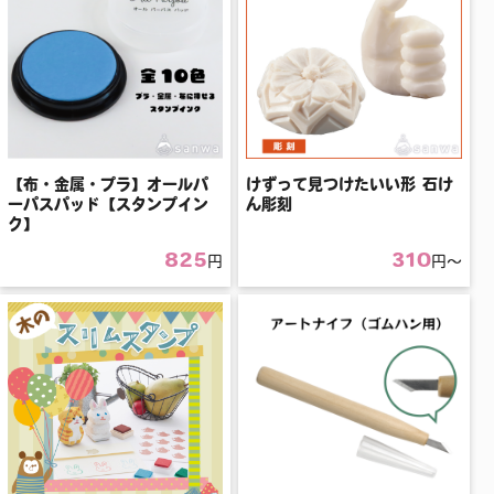
【布・金属・プラ】オールパ
けずって見つけたいい形 石け
ーパスパッド【スタンプイン
ん彫刻
ク】
825
310
円
円〜