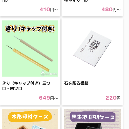
410
480
円〜
円〜
きり（キャップ付き）三つ
石を彫る書籍
目・四ツ目
649
220
円〜
円