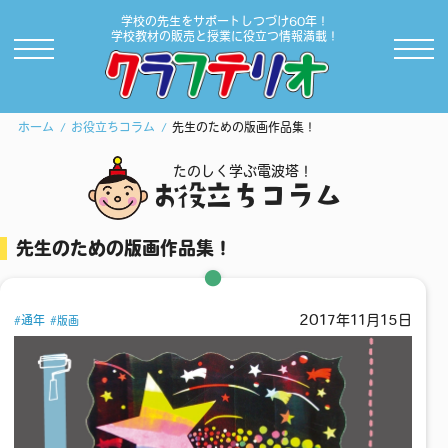
学校の先生をサポートしつづけ60年！
学校教材の販売と授業に役立つ情報満載！
ホーム
お役立ちコラム
先生のための版画作品集！
たのしく学ぶ電波塔！
お役立ちコラム
先生のための版画作品集！
2017年11月15日
通年
版画