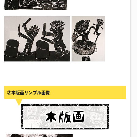
②木版画サンプル画像