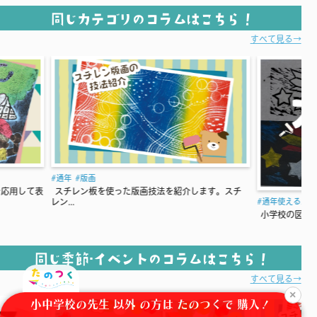
同じカテゴリのコラムはこちら！
すべて見る→
通年
版画
を応用して表
スチレン板を使った版画技法を紹介します。スチ
レン...
通年使える工作
小学校の図工で
同じ季節･イベントのコラムはこちら！
すべて見る→
×
小中学校の先生
以外
の方は
たのつくで
購入！