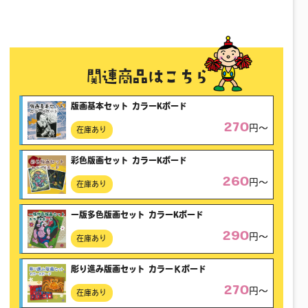
関連商品はこちら
版画基本セット カラーKボード
270
円〜
在庫あり
彩色版画セット カラーKボード
260
円〜
在庫あり
一版多色版画セット カラーKボード
290
円〜
在庫あり
彫り進み版画セット カラーＫボード
270
円〜
在庫あり