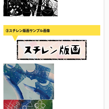
③スチレン版画サンプル画像