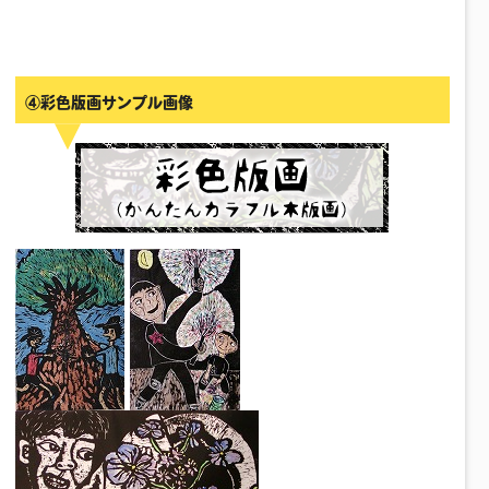
④彩色版画サンプル画像