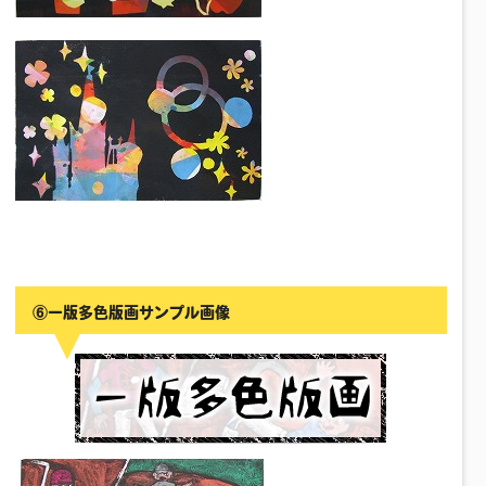
⑥一版多色版画サンプル画像