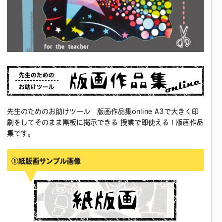
先生のためのお助けツール 版画作品集online A3で大きく印
刷をしてそのまま黒板に掲示できる 授業で即使える！版画作品
集です。
①紙版画サンプル画像