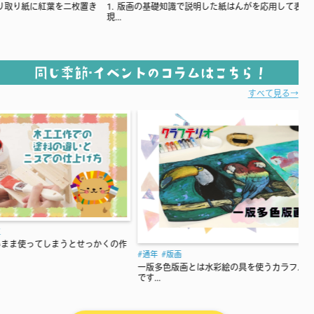
葉を二枚置き
1. 版画の基礎知識で説明した紙はんがを応用して表
スチレン板を
現...
レン...
同じ季節･イベントのコラムはこちら！
すべて見る→
通年
版画
っかくの作
1. ここでは
介...
通年
版画
一版多色版画とは水彩絵の具を使うカラフルな版画
です...