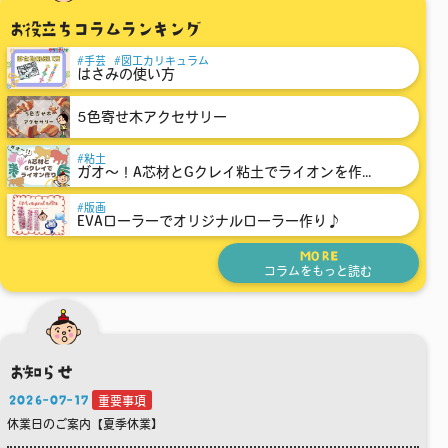
お役立ちコラムランキング
手芸
図工カリキュラム
はさみの使い方
5色寄せ木アクセサリー
粘土
ガオ～！A芯材とGクレイ粘土でライオンを作...
版画
EVAローラーでオリジナルローラー作り♪
MORE
コラムをもっと読む
お知らせ
2026-07-17
重要事項
休業日のご案内【夏季休業】