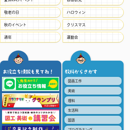
敬老の日
ハロウィン
秋のイベント
クリスマス
通年
運動会
お役立ち情報も見てね！
教科からさがす
図画工作
美術
理科
生活科
国語
プログラミング