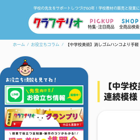
学校の先生をサポートしつづけ60年！
学校教材の販売と授業に
PICKUP
SHOP
特集･注目商品
全商品検索
ホーム
お役立ちコラム
【中学校美術】消しゴムハンコより手軽
お役立ち情報も見てね！
【中学校
連続模様