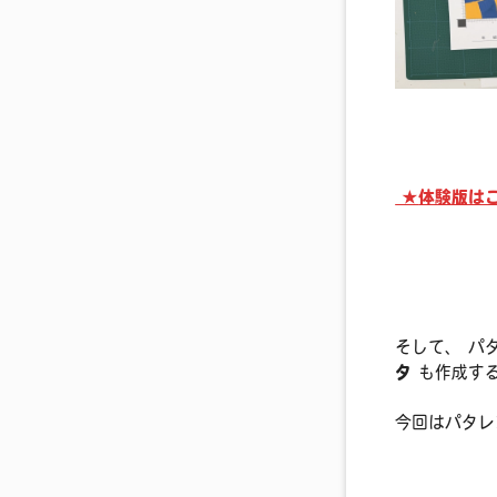
★
体験版は
そして、 パ
タ
も作成す
今回はパタレ