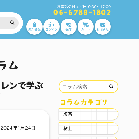
お電話受付：平日 9:30～17:00
06-6789-1802
新規登録
ログイン
保存
カート
お問合せ
！
ラム
タレンで学ぶ
ア
コラムカテゴリ
版画
2024年1月24日
粘土