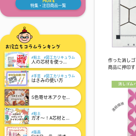
MORE
特集・注目商品一覧
お役立ちコラムランキング
粘土
図工カリキュラム
作った消しゴ
人の芯材を使っ...
商品に押印す
手芸
図工カリキュラム
はさみの使い方
5色寄せ木アクセ...
粘土
ガオ～！A芯材と...
版画