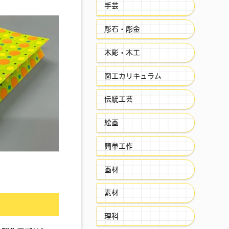
手芸
彫石・彫金
木彫・木工
図工カリキュラム
伝統工芸
絵画
簡単工作
画材
素材
理科