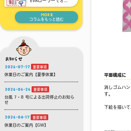
EVAローラーでオ...
MORE
コラムをもっと読む
お知らせ
2026-07-17
重要事項
休業日のご案内【夏季休業】
平面構成に
消しゴムハン
2026-06-26
重要事項
す。
台風 7・8 号による出荷停止のお知ら
せ
下絵を描いて
2026-04-17
重要事項
休業日のご案内【GW】