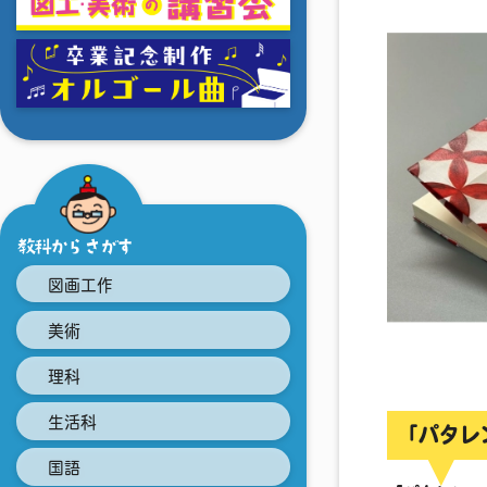
教科からさがす
図画工作
美術
理科
生活科
「パタレ
国語