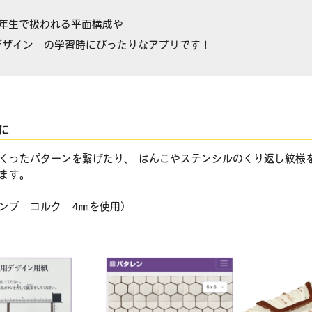
1年生で扱われる平面構成や
デザイン の学習時にぴったりなアプリです！
に
くったパターンを繋げたり、 はんこやステンシルのくり返し紋様
きます。
ンプ コルク 4㎜を使用）